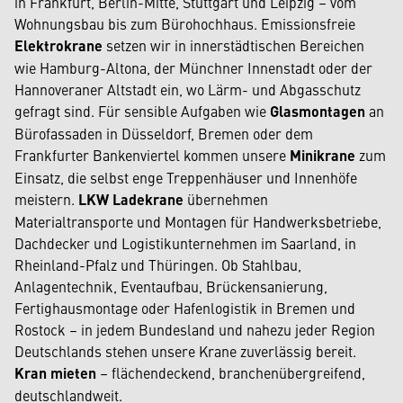
in Frankfurt, Berlin-Mitte, Stuttgart und Leipzig – vom
Wohnungsbau bis zum Bürohochhaus. Emissionsfreie
Elektrokrane
setzen wir in innerstädtischen Bereichen
wie Hamburg-Altona, der Münchner Innenstadt oder der
Hannoveraner Altstadt ein, wo Lärm- und Abgasschutz
gefragt sind. Für sensible Aufgaben wie
Glasmontagen
an
Bürofassaden in Düsseldorf, Bremen oder dem
Frankfurter Bankenviertel kommen unsere
Minikrane
zum
Einsatz, die selbst enge Treppenhäuser und Innenhöfe
meistern.
LKW Ladekrane
übernehmen
Materialtransporte und Montagen für Handwerksbetriebe,
Dachdecker und Logistikunternehmen im Saarland, in
Rheinland-Pfalz und Thüringen. Ob Stahlbau,
Anlagentechnik, Eventaufbau, Brückensanierung,
Fertighausmontage oder Hafenlogistik in Bremen und
Rostock – in jedem Bundesland und nahezu jeder Region
Deutschlands stehen unsere Krane zuverlässig bereit.
Kran mieten
– flächendeckend, branchenübergreifend,
deutschlandweit.